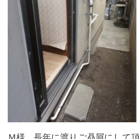
Ｍ様、長年に渡りご贔屓にして