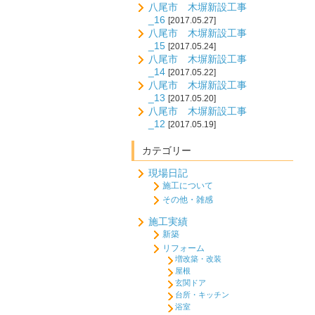
八尾市 木塀新設工事
_16
[2017.05.27]
八尾市 木塀新設工事
_15
[2017.05.24]
八尾市 木塀新設工事
_14
[2017.05.22]
八尾市 木塀新設工事
_13
[2017.05.20]
八尾市 木塀新設工事
_12
[2017.05.19]
カテゴリー
現場日記
施工について
その他・雑感
施工実績
新築
リフォーム
増改築・改装
屋根
玄関ドア
台所・キッチン
浴室