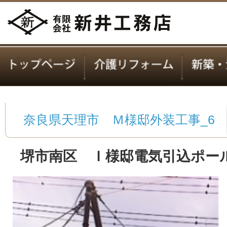
奈良県天理市 Ｍ様邸外装工事_6
堺市南区 Ｉ様邸電気引込ポー